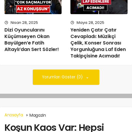
Nisan 28, 2025
Mayıs 28, 2025
Dizi Oyuncularını
Yeniden Çatır Çatır
Küçümseyen Okan
Cevapladı: Müzikçi
Bayülgen’e Fatih
Çelik, Konser Sonrası
Altaylı’dan Sert Sözler!
Yorgunluğuna Laf Eden
Takipçisine Acımadı!
Yorumları Göster (0)
Anasayfa
Magazin
Koşun Kaos Var: Hepsi