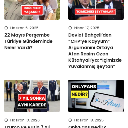
Haziran 6, 2025
Nisan 17, 2025
22 Mayıs Perşembe
Devlet Bahçeli’den
Türkiye Gündeminde
“CHP’ye Kayyum”
Neler Vardı?
Argümanını Ortaya
Atan Rasim Ozan
Kütahyalı’ya: “İçimizde
Yuvalanmış Şeytan”
Haziran 13, 2026
Haziran 18, 2025
Trump ve Putin 7 Yıl
OnlyFans Nedir?