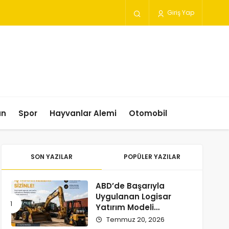
Giriş Yap
un
Spor
Hayvanlar Alemi
Otomobil
SON YAZILAR
POPÜLER YAZILAR
ABD’de Başarıyla
Uygulanan Logisar
Yatırım Modeli
Türkiye’ye Geliyor
Temmuz 20, 2026