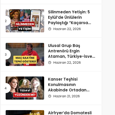
Silinmeden Yetişin: 5
Eylül’de Ünlülerin
Paylaştığı “Kaçarsa
Yazık Olur” Temalı
Haziran 22, 2026
Instagram Hikayeleri!
Ulusal Grup Baş
Antrenörü Ergin
Ataman, Türkiye-İsveç
Maçı Saatine
Haziran 22, 2026
Reaksiyon Gösterdi
Kanser Teşhisi
Konulmasının
Akabinde Ortadan
Kaybolan Kate
Haziran 21, 2026
Middleton’ın Yeni
Saçları Peruk Tezlerini
Doğurdu
Airfryer’da Domatesli