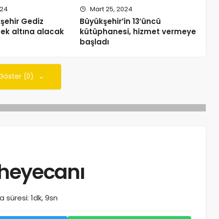
024
Mart 25, 2024
şehir Gediz
Büyükşehir’in 13’üncü
ek altına alacak
kütüphanesi, hizmet vermeye
başladı
 Göster (0)
 heyecanı
 süresi: 1dk, 9sn