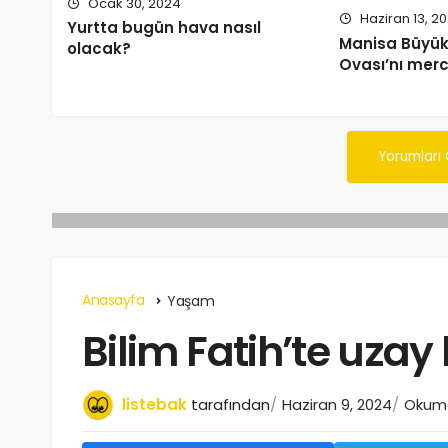
Ocak 30, 2024
Haziran 13, 2
Yurtta bugün hava nasıl
Manisa Büyük
olacak?
Ovası’nı merc
Yorumları
Anasayfa
Yaşam
Bilim Fatih’te uzay
listebak
tarafından
Haziran 9, 2024
Okuma