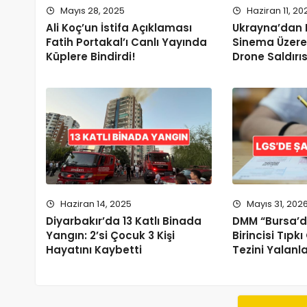
Mayıs 28, 2025
Haziran 11, 20
Ali Koç’un İstifa Açıklaması
Ukrayna’dan 
Fatih Portakal’ı Canlı Yayında
Sinema Üzere
Küplere Bindirdi!
Drone Saldırıs
Haziran 14, 2025
Mayıs 31, 202
Diyarbakır’da 13 Katlı Binada
DMM “Bursa’d
Yangın: 2’si Çocuk 3 Kişi
Birincisi Tıpk
Hayatını Kaybetti
Tezini Yalanl