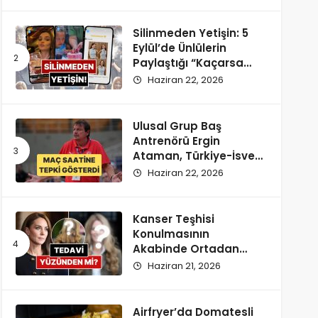
Silinmeden Yetişin: 5
Eylül’de Ünlülerin
Paylaştığı “Kaçarsa
Yazık Olur” Temalı
Haziran 22, 2026
Instagram Hikayeleri!
Ulusal Grup Baş
Antrenörü Ergin
Ataman, Türkiye-İsveç
Maçı Saatine
Haziran 22, 2026
Reaksiyon Gösterdi
Kanser Teşhisi
Konulmasının
Akabinde Ortadan
Kaybolan Kate
Haziran 21, 2026
Middleton’ın Yeni
Saçları Peruk Tezlerini
Doğurdu
Airfryer’da Domatesli