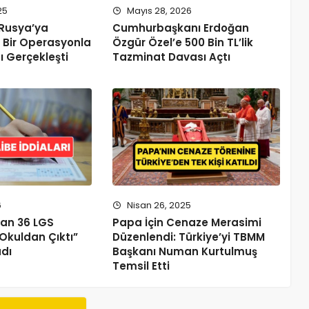
25
Mayıs 28, 2026
Rusya’ya
Cumhurbaşkanı Erdoğan
 Bir Operasyonla
Özgür Özel’e 500 Bin TL’lik
ı Gerçekleşti
Tazminat Davası Açtı
6
Nisan 26, 2025
an 36 LGS
Papa İçin Cenaze Merasimi
ı Okuldan Çıktı”
Düzenlendi: Türkiye’yi TBMM
adı
Başkanı Numan Kurtulmuş
Temsil Etti