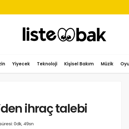
in
Yiyecek
Teknoloji
Kişisel Bakım
Müzik
Oy
en ihraç talebi
üresi: 0dk, 49sn