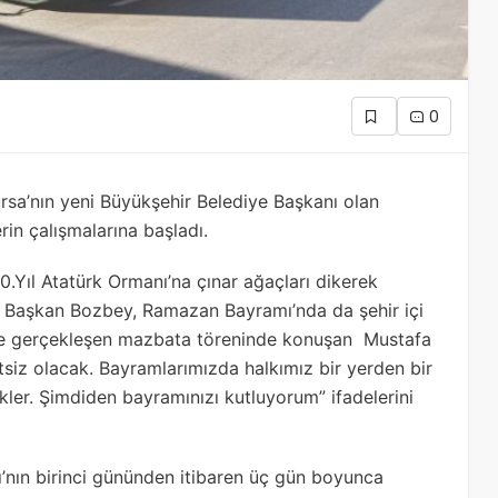
0
ursa’nın yeni Büyükşehir Belediye Başkanı olan
in çalışmalarına başladı.
0.Yıl Atatürk Ormanı’na çınar ağaçları dikerek
n Başkan Bozbey, Ramazan Bayramı’nda da şehir içi
İ’de gerçekleşen mazbata töreninde konuşan Mustafa
z olacak. Bayramlarımızda halkımız bir yerden bir
r. Şimdiden bayramınızı kutluyorum” ifadelerini
’nın birinci gününden itibaren üç gün boyunca