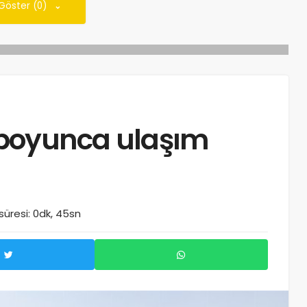
 Göster (0)
boyunca ulaşım
üresi: 0dk, 45sn