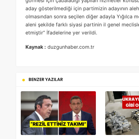
görmesi için çabaladığı yapılan hizmetler konus
aday gösterilmediği için partimizin adayının alehi
olmasından sonra seçilen diğer adayla Yığılca m
aleni şekilde farklı siyasi partinin il genel mecli
etmiştir” İfadelerine yer verildi.
Kaynak :
duzgunhaber.com.tr
BENZER YAZILAR