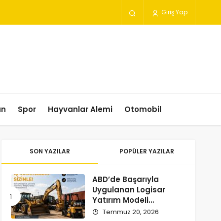
Giriş Yap
un
Spor
Hayvanlar Alemi
Otomobil
SON YAZILAR
POPÜLER YAZILAR
ABD’de Başarıyla
Uygulanan Logisar
Yatırım Modeli
Türkiye’ye Geliyor
Temmuz 20, 2026