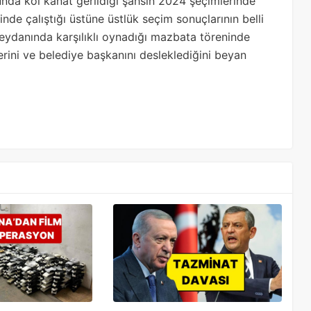
unda kol kanat gerildiği şahsın 2024 şeçimlerinde
nde çalıştığı üstüne üstlük seçim sonuçlarının belli
eydanında karşılıklı oynadığı mazbata töreninde
slerini ve belediye başkanını desleklediğini beyan