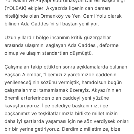
Yol Bakım ve Altyapı Koordinasyon Dairesi Başkanlığı
(YOLBAK) ekipleri Akyazı’da ilçenin can damarı
niteliğinde olan Ormanköy ve Yeni Cami Yolu olarak
bilinen Ada Caddesi’ni sil baştan yeniliyor.
Uzun yıllardır bölge insanının kritik güzergahlar
arasında ulaşımını sağlayan Ada Caddesi, deforme
olmuş ve ulaşım standartları düşmüştü.
Çalışmaları takip ettikten sonra açıklamalarda bulunan
Başkan Alemdar, “İlçemizi ziyaretimizde caddenin
yenileneceğinin sözünü vermiştik, hamdolsun bugün
çalışmalarımızı tamamlamak üzereyiz. Akyazı’nın en
önemli arterlerinden olan caddeyi yeni yüzüne
kavuşturuyoruz. İlçe belediye başkanımız, ilçe
başkanımız ve teşkilatlarımızla birlikte milletimizin
daha iyi şartlarda yaşaması için ne söz verdiysek onları
bir bir yerine getiriyoruz. Derdimiz milletimize, bize