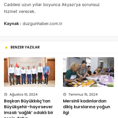
Caddesi uzun yıllar boyunca Akyazı’ya sorunsuz
hizmet verecek.
Kaynak :
duzgunhaber.com.tr
BENZER YAZILAR
Ağustos 10, 2024
Temmuz 15, 2024
Başkan Büyükkılıç’tan
Mersinli kadınlardan
Büyükşehir-hayırsever
dikiş kurslarına yoğun
imzalı ‘sağlık’ odaklı bir
ilgi