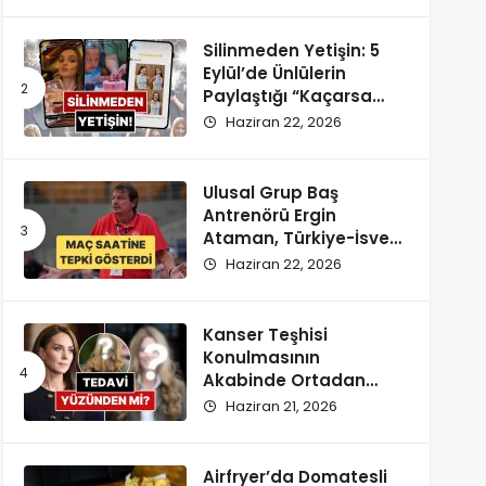
Silinmeden Yetişin: 5
Eylül’de Ünlülerin
Paylaştığı “Kaçarsa
Yazık Olur” Temalı
Haziran 22, 2026
Instagram Hikayeleri!
Ulusal Grup Baş
Antrenörü Ergin
Ataman, Türkiye-İsveç
Maçı Saatine
Haziran 22, 2026
Reaksiyon Gösterdi
Kanser Teşhisi
Konulmasının
Akabinde Ortadan
Kaybolan Kate
Haziran 21, 2026
Middleton’ın Yeni
Saçları Peruk Tezlerini
Doğurdu
Airfryer’da Domatesli