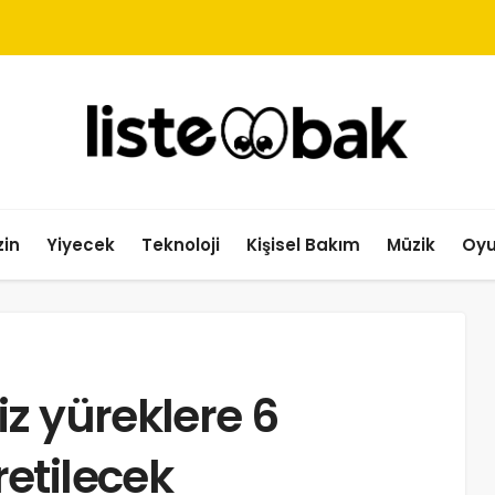
in
Yiyecek
Teknoloji
Kişisel Bakım
Müzik
Oy
z yüreklere 6
etilecek