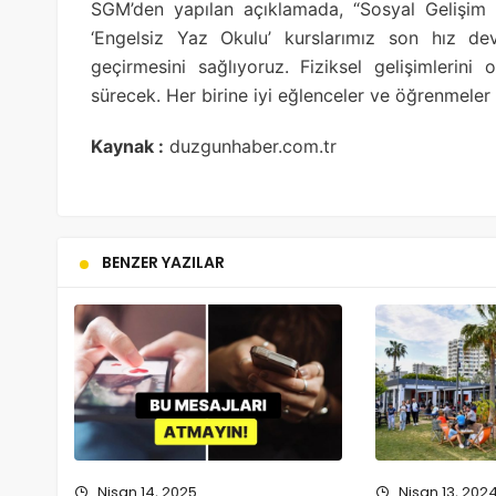
SGM’den yapılan açıklamada, “Sosyal Gelişim M
‘Engelsiz Yaz Okulu’ kurslarımız son hız de
geçirmesini sağlıyoruz. Fiziksel gelişimleri
sürecek. Her birine iyi eğlenceler ve öğrenmeler d
Kaynak :
duzgunhaber.com.tr
BENZER YAZILAR
Nisan 14, 2025
Nisan 13, 202