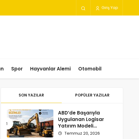
Giriş Yap
un
Spor
Hayvanlar Alemi
Otomobil
SON YAZILAR
POPÜLER YAZILAR
ABD’de Başarıyla
Uygulanan Logisar
Yatırım Modeli
Türkiye’ye Geliyor
Temmuz 20, 2026