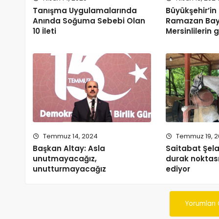
Tanışma Uygulamalarında
Büyükşehir’in 
Anında Soğuma Sebebi Olan
Ramazan Bay
10 İleti
Mersinlilerin 
Temmuz 14, 2024
Temmuz 19, 
Başkan Altay: Asla
Saitabat Şelal
unutmayacağız,
durak nokta
unutturmayacağız
ediyor
Yorumları