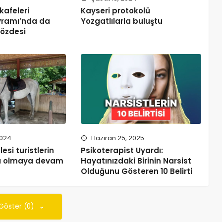
kafeleri
Kayseri protokolü
ramı’nda da
Yozgatlılarla buluştu
gözdesi
2024
Haziran 25, 2025
esi turistlerin
Psikoterapist Uyardı:
sı olmaya devam
Hayatınızdaki Birinin Narsist
Olduğunu Gösteren 10 Belirti
 Göster (0)