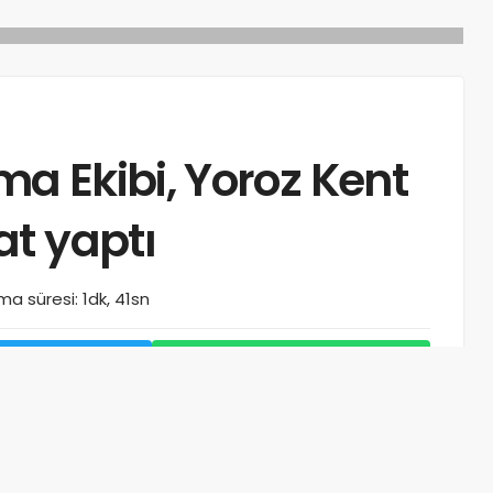
a Ekibi, Yoroz Kent
t yaptı
a süresi: 1dk, 41sn