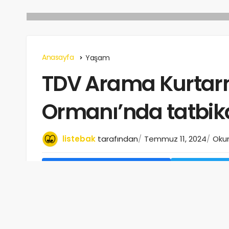
Anasayfa
Yaşam
TDV Arama Kurtarm
Ormanı’nda tatbika
listebak
tarafından
Temmuz 11, 2024
Okum