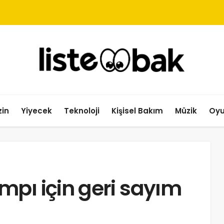
in
Yiyecek
Teknoloji
Kişisel Bakım
Müzik
Oy
pı için geri sayım