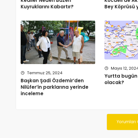
Kediler Neden Bazen
Kocaeli’de 
Kuyruklarını Kabartır?
Bey Köprüsü y
Mayıs 12, 202
Temmuz 25, 2024
Yurtta bugün
Başkan Şadi Özdemir’den
olacak?
Nilüfer’in parklarına yerinde
inceleme
Yorumları