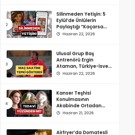
Silinmeden Yetişin: 5
Eylül’de Ünlülerin
Paylaştığı “Kaçarsa
Yazık Olur” Temalı
Haziran 22, 2026
Instagram Hikayeleri!
Ulusal Grup Baş
Antrenörü Ergin
Ataman, Türkiye-İsveç
Maçı Saatine
Haziran 22, 2026
Reaksiyon Gösterdi
Kanser Teşhisi
Konulmasının
Akabinde Ortadan
Kaybolan Kate
Haziran 21, 2026
Middleton’ın Yeni
Saçları Peruk Tezlerini
Doğurdu
Airfryer’da Domatesli