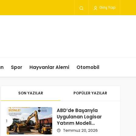
Giriş Yap
un
Spor
Hayvanlar Alemi
Otomobil
SON YAZILAR
POPÜLER YAZILAR
ABD’de Başarıyla
Uygulanan Logisar
Yatırım Modeli
Türkiye’ye Geliyor
Temmuz 20, 2026