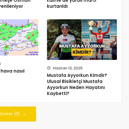
Akmeşe Osman
Edirne’de yaralı martı
enileniyor
kurtarıldı
4
Haziran 13, 2025
 hava nasıl
Mustafa Ayyorkun Kimdir?
Ulusal Bisikletçi Mustafa
Ayyorkun Neden Hayatını
Kaybetti?
 Göster (0)