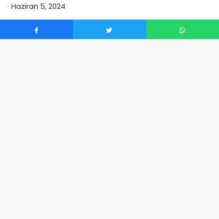
Haziran 5, 2024
0
Ankara Büyükşehir Belediyesi, sosyal medya
hesabından yaptığı paylaşımda, su