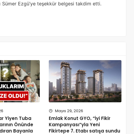
ı Sümer Ezgü’ye teşekkür belgesi takdim etti.
26
Mayıs 29, 2026
r Yiyen Tuba
Emlak Konut GYO, “İyi Fikir
larının Önünde
Kampanyası”yla Yeni
ldıran Bayanla
Fikirtepe 7. Etabı satışa sundu