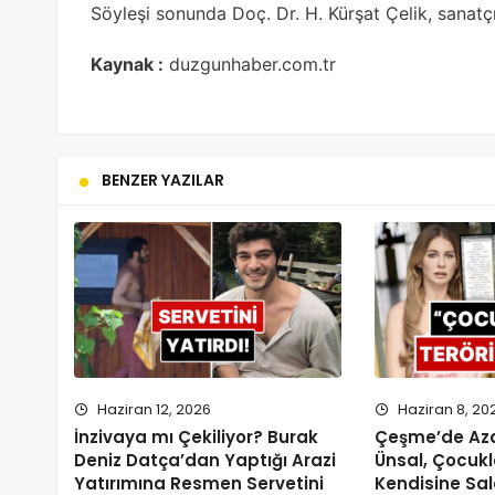
Söyleşi sonunda Doç. Dr. H. Kürşat Çelik, sanatç
Kaynak :
duzgunhaber.com.tr
BENZER YAZILAR
Haziran 12, 2026
Haziran 8, 20
İnzivaya mı Çekiliyor? Burak
Çeşme’de Aza
Deniz Datça’dan Yaptığı Arazi
Ünsal, Çocuk
Yatırımına Resmen Servetini
Kendisine Sa