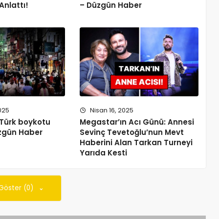
Anlattı!
– Düzgün Haber
025
Nisan 16, 2025
 Türk boykotu
Megastar’ın Acı Günü: Annesi
zgün Haber
Sevinç Tevetoğlu’nun Mevt
Haberini Alan Tarkan Turneyi
Yarıda Kesti
 Göster (0)