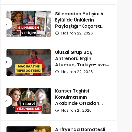
Silinmeden Yetişin: 5
Eylül’de Ünlülerin
Paylaştığı “Kaçarsa
Yazık Olur” Temalı
Haziran 22, 2026
Instagram Hikayeleri!
Ulusal Grup Baş
Antrenörü Ergin
Ataman, Türkiye-İsveç
Maçı Saatine
Haziran 22, 2026
Reaksiyon Gösterdi
Kanser Teşhisi
Konulmasının
Akabinde Ortadan
Kaybolan Kate
Haziran 21, 2026
Middleton’ın Yeni
Saçları Peruk Tezlerini
Doğurdu
Airfryer’da Domatesli