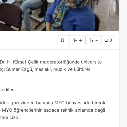
+
-
0
r. H. Kürşat Çelik moderatörlüğünde üniversite
tçı Sümer Ezgü, mesleki, müzik ve kültürel
lediler.
üdürlük görevinden bu yana MYO bünyesinde birçok
 ve MYO öğrencilerinin sadece teknik anlamda değil
tını çizdi.