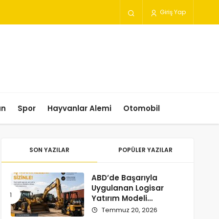
Giriş Yap
un
Spor
Hayvanlar Alemi
Otomobil
SON YAZILAR
POPÜLER YAZILAR
ABD’de Başarıyla
Uygulanan Logisar
Yatırım Modeli
Türkiye’ye Geliyor
Temmuz 20, 2026