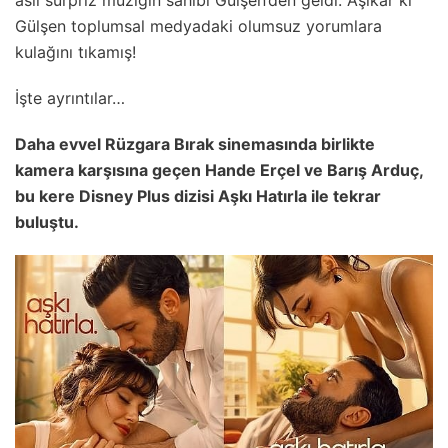
asıl sürpriz müziğin sahibi Gülşen’den geldi. Aşikâr ki
Gülşen toplumsal medyadaki olumsuz yorumlara
kulağını tıkamış!
İşte ayrıntılar…
Daha evvel Rüzgara Bırak sinemasında birlikte
kamera karşısına geçen Hande Erçel ve Barış Arduç,
bu kere Disney Plus dizisi Aşkı Hatırla ile tekrar
buluştu.