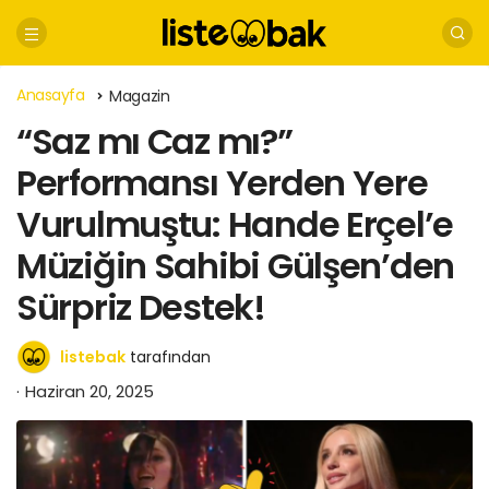
Anasayfa
Magazin
“Saz mı Caz mı?”
Performansı Yerden Yere
Vurulmuştu: Hande Erçel’e
Müziğin Sahibi Gülşen’den
Sürpriz Destek!
listebak
tarafından
Haziran 20, 2025