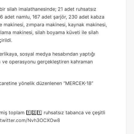
bir silah imalathanesinde; 21 adet ruhsatsız
6 adet namlu, 167 adet şarjör, 230 adet kabza
e makinesi, zımpara makinesi, kaynak makinesi,
şlama makinesi, silah boyama küveti ile silah
rildi.
erlikaya, sosyal medya hesabından yaptığı
ı ve operasyonu gerçekleştiren kahraman
Ticaretine yönelik düzenlenen “MERCEK-18”
ilmiş toplam 1️⃣2️⃣1️⃣ ruhsatsız tabanca ve çeşitli
.twitter.com/Nvh3OCXOw8