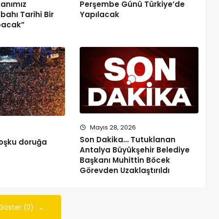
anımız
Perşembe Günü Türkiye’de
ahı Tarihi Bir
Yapılacak
pacak”
Mayıs 28, 2026
Son Dakika… Tutuklanan
coşku doruğa
Antalya Büyükşehir Belediye
Başkanı Muhittin Böcek
Görevden Uzaklaştırıldı
 Göster (0)