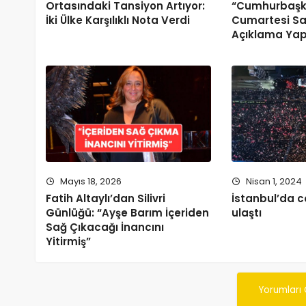
Ortasındaki Tansiyon Artıyor:
“Cumhurbaşk
İki Ülke Karşılıklı Nota Verdi
Cumartesi Sab
Açıklama Ya
Mayıs 18, 2026
Nisan 1, 2024
Fatih Altaylı’dan Silivri
İstanbul’da 
Günlüğü: “Ayşe Barım İçeriden
ulaştı
Sağ Çıkacağı İnancını
Yitirmiş”
Yorumları