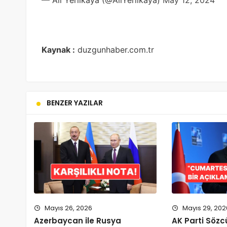
— Ali Yerlikaya (@AliYerlikaya)
May 12, 2024
Kaynak :
duzgunhaber.com.tr
BENZER YAZILAR
Mayıs 26, 2026
Mayıs 29, 202
Azerbaycan ile Rusya
AK Parti Sözc