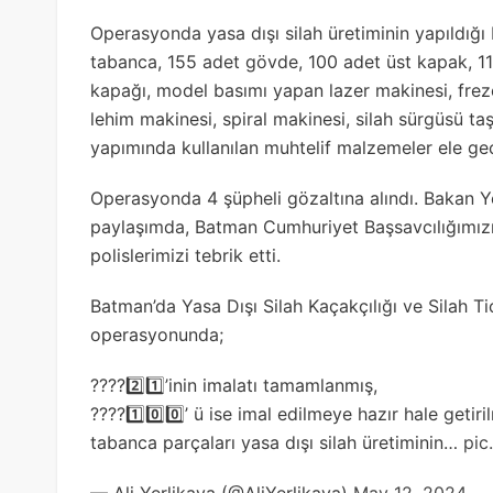
Operasyonda yasa dışı silah üretiminin yapıldığı 
tabanca, 155 adet gövde, 100 adet üst kapak, 11
kapağı, model basımı yapan lazer makinesi, frez
lehim makinesi, spiral makinesi, silah sürgüsü ta
yapımında kullanılan muhtelif malzemeler ele geçi
Operasyonda 4 şüpheli gözaltına alındı. Bakan Y
paylaşımda, Batman Cumhuriyet Başsavcılığımız
polislerimizi tebrik etti.
Batman’da Yasa Dışı Silah Kaçakçılığı ve Silah 
operasyonunda;
????2️⃣1️⃣’inin imalatı tamamlanmış,
????1️⃣0️⃣0️⃣’ ü ise imal edilmeye hazır hale getir
tabanca parçaları yasa dışı silah üretiminin…
pic