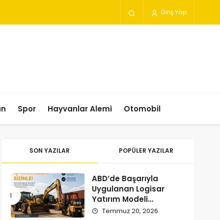
Giriş Yap
un
Spor
Hayvanlar Alemi
Otomobil
SON YAZILAR
POPÜLER YAZILAR
ABD’de Başarıyla
Uygulanan Logisar
Yatırım Modeli
Türkiye’ye Geliyor
Temmuz 20, 2026