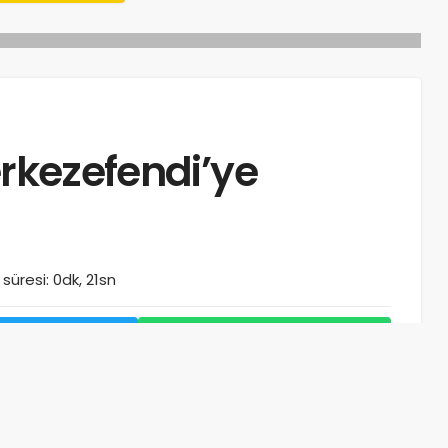
erkezefendi’ye
üresi: 0dk, 21sn