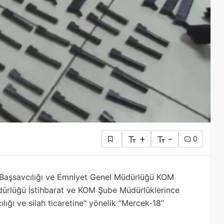
+
-
0
t Başsavcılığı ve Emniyet Genel Müdürlüğü KOM
dürlüğü İstihbarat ve KOM Şube Müdürlüklerince
lığı ve silah ticaretine” yönelik “Mercek-18”