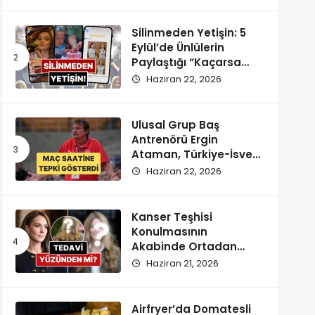
Silinmeden Yetişin: 5
Eylül’de Ünlülerin
Paylaştığı “Kaçarsa
Yazık Olur” Temalı
Haziran 22, 2026
Instagram Hikayeleri!
Ulusal Grup Baş
Antrenörü Ergin
Ataman, Türkiye-İsveç
Maçı Saatine
Haziran 22, 2026
Reaksiyon Gösterdi
Kanser Teşhisi
Konulmasının
Akabinde Ortadan
Kaybolan Kate
Haziran 21, 2026
Middleton’ın Yeni
Saçları Peruk Tezlerini
Doğurdu
Airfryer’da Domatesli