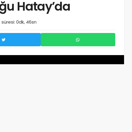
uğu Hatay’da
süresi: 0dk, 46sn