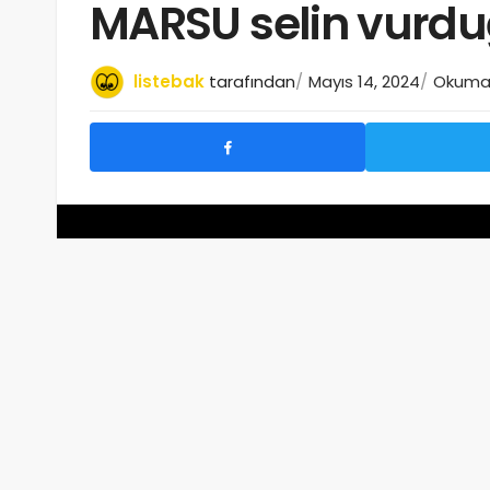
MARSU selin vurd
listebak
tarafından
Mayıs 14, 2024
Okuma 