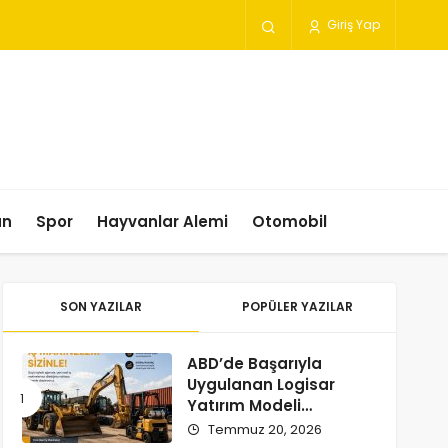
Giriş Yap
un
Spor
Hayvanlar Alemi
Otomobil
SON YAZILAR
POPÜLER YAZILAR
ABD’de Başarıyla
Uygulanan Logisar
Yatırım Modeli
Türkiye’ye Geliyor
Temmuz 20, 2026