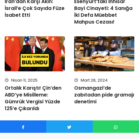
İran’dan Karşı Akın:
Esenyurt’taki İnhisar
İsrail’e Çok Sayıda Füze
Bayi Cinayeti: 4 Sanığa
İsabet Etti
İki Defa Müebbet
Mahpus Cezası!
Nisan 11, 2025
Mart 28, 2024
Ortalık Karıştı! Çin’den
Osmangazi’de
ABD’ye Misilleme:
zabıtadan pide gramajı
Gümrük Vergisi Yüzde
denetimi
125’e Çıkarıldı