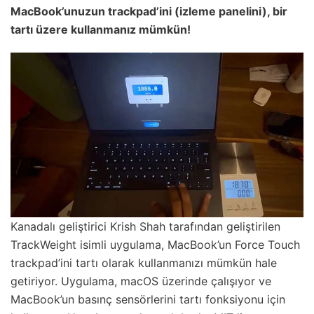
MacBook’unuzun trackpad’ini (izleme panelini), bir
tartı üzere kullanmanız mümkün!
Kanadalı geliştirici Krish Shah tarafından geliştirilen
TrackWeight isimli uygulama, MacBook’un Force Touch
trackpad’ini tartı olarak kullanmanızı mümkün hale
getiriyor. Uygulama, macOS üzerinde çalışıyor ve
MacBook’un basınç sensörlerini tartı fonksiyonu için