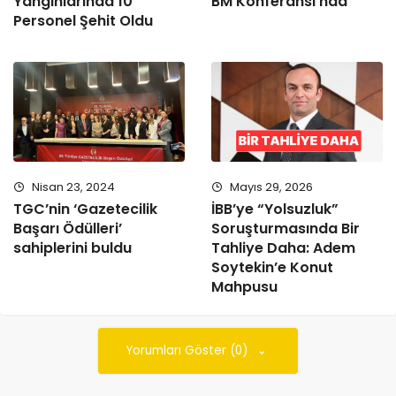
Yangınlarında 10
BM Konferansı’nda
Personel Şehit Oldu
Nisan 23, 2024
Mayıs 29, 2026
TGC’nin ‘Gazetecilik
İBB’ye “Yolsuzluk”
Başarı Ödülleri’
Soruşturmasında Bir
sahiplerini buldu
Tahliye Daha: Adem
Soytekin’e Konut
Mahpusu
Yorumları Göster (0)