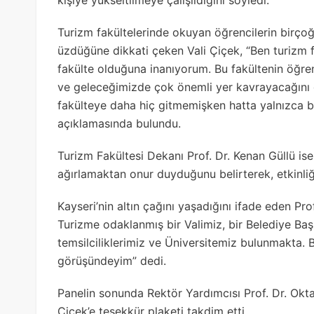
kişiye yükseltilmeye çalışıldığını söyledi.
Turizm fakültelerinde okuyan öğrencilerin birço
üzdüğüne dikkati çeken Vali Çiçek, “Ben turizm f
fakülte olduğuna inanıyorum. Bu fakültenin öğre
ve geleceğimizde çok önemli yer kavrayacağını
fakülteye daha hiç gitmemişken hatta yalnızca b
açıklamasında bulundu.
Turizm Fakültesi Dekanı Prof. Dr. Kenan Güllü ise
ağırlamaktan onur duyduğunu belirterek, etkinliğe
Kayseri’nin altın çağını yaşadığını ifade eden Prof.
Turizme odaklanmış bir Valimiz, bir Belediye Ba
temsilciliklerimiz ve Üniversitemiz bulunmakta. 
görüşündeyim” dedi.
Panelin sonunda Rektör Yardımcısı Prof. Dr. Okt
Çiçek’e teşekkür plaketi takdim etti.