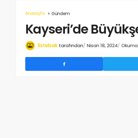
Anasayfa
Gündem
Kayseri’de Büyükşe
listebak
tarafından
Nisan 18, 2024
Okuma s