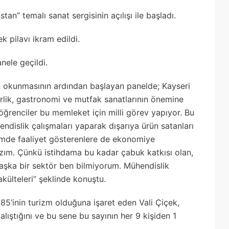
an” temalı sanat sergisinin açılışı ile başladı.
k pilavı ikram edildi.
nele geçildi.
ın okunmasının ardından başlayan panelde; Kayseri
erlik, gastronomi ve mutfak sanatlarının önemine
ğrenciler bu memleket için milli görev yapıyor. Bu
ndislik çalışmaları yaparak dışarıya ürün satanları
izmde faaliyet gösterenlere de ekonomiye
zım. Çünkü istihdama bu kadar çabuk katkısı olan,
başka bir sektör ben bilmiyorum. Mühendislik
akülteleri” şeklinde konuştu.
5’inin turizm olduğuna işaret eden Vali Çiçek,
lıştığını ve bu sene bu sayının her 9 kişiden 1