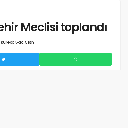
hir Meclisi toplandı
üresi: 5dk, 51sn