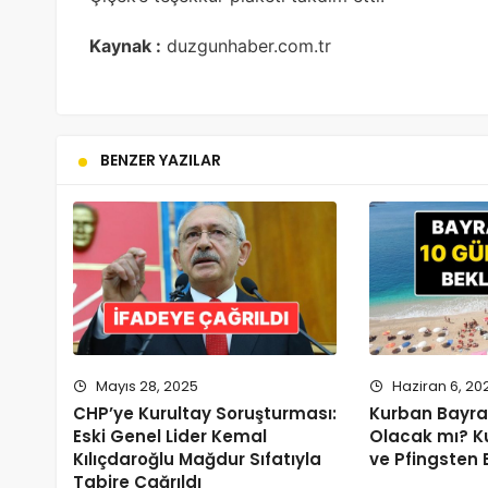
Kaynak :
duzgunhaber.com.tr
BENZER YAZILAR
Mayıs 28, 2025
Haziran 6, 20
CHP’ye Kurultay Soruşturması:
Kurban Bayram
Eski Genel Lider Kemal
Olacak mı? K
Kılıçdaroğlu Mağdur Sıfatıyla
ve Pfingsten B
Tabire Çağrıldı