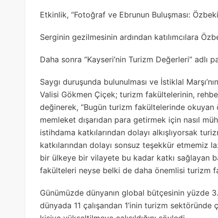
Etkinlik, “Fotoğraf ve Ebrunun Buluşması: Özbekist
Serginin gezilmesinin ardından katılımcılara Özbe
Daha sonra “Kayseri’nin Turizm Değerleri” adlı pa
Saygı duruşunda bulunulması ve İstiklal Marşı’n
Valisi Gökmen Çiçek; turizm fakültelerinin, rehb
değinerek, “Bugün turizm fakültelerinde okuyan ö
memleket dışarıdan para getirmek için nasıl mühe
istihdama katkılarından dolayı alkışlıyorsak tur
katkılarından dolayı sonsuz teşekkür etmemiz la
bir ülkeye bir vilayete bu kadar katkı sağlayan 
fakülteleri neyse belki de daha önemlisi turizm f
Günümüzde dünyanın global bütçesinin yüzde 3.8
dünyada 11 çalışandan 1’inin turizm sektöründe ça