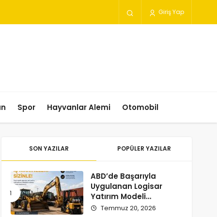
Giriş Yap
un
Spor
Hayvanlar Alemi
Otomobil
SON YAZILAR
POPÜLER YAZILAR
ABD’de Başarıyla
Uygulanan Logisar
Yatırım Modeli
Türkiye’ye Geliyor
Temmuz 20, 2026