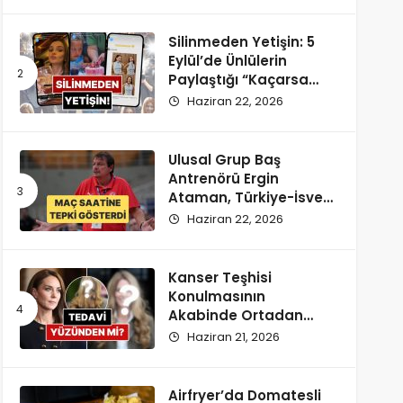
Silinmeden Yetişin: 5
Eylül’de Ünlülerin
Paylaştığı “Kaçarsa
Yazık Olur” Temalı
Haziran 22, 2026
Instagram Hikayeleri!
Ulusal Grup Baş
Antrenörü Ergin
Ataman, Türkiye-İsveç
Maçı Saatine
Haziran 22, 2026
Reaksiyon Gösterdi
Kanser Teşhisi
Konulmasının
Akabinde Ortadan
Kaybolan Kate
Haziran 21, 2026
Middleton’ın Yeni
Saçları Peruk Tezlerini
Doğurdu
Airfryer’da Domatesli