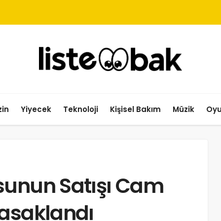
in
Yiyecek
Teknoloji
Kişisel Bakım
Müzik
Oy
sunun Satışı Cam
Yasaklandı