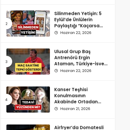
Silinmeden Yetişin: 5
Eylül’de Ünlülerin
Paylaştığı “Kaçarsa
Yazık Olur” Temalı
Haziran 22, 2026
Instagram Hikayeleri!
Ulusal Grup Baş
Antrenörü Ergin
Ataman, Türkiye-İsveç
Maçı Saatine
Haziran 22, 2026
Reaksiyon Gösterdi
Kanser Teşhisi
Konulmasının
Akabinde Ortadan
Kaybolan Kate
Haziran 21, 2026
Middleton’ın Yeni
Saçları Peruk Tezlerini
Doğurdu
Airfryer’da Domatesli