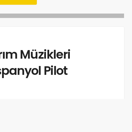
kırım Müzikleri
panyol Pilot
süresi: 1dk, 12sn