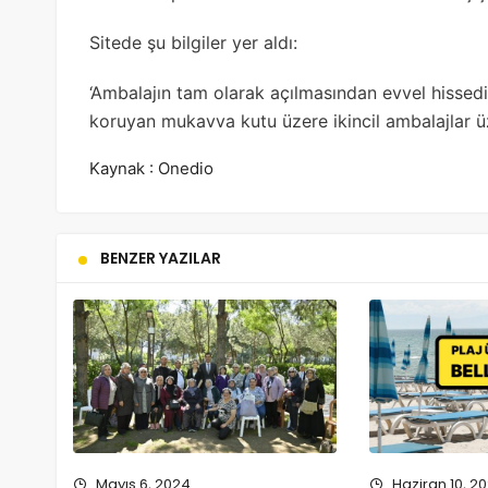
Sitede şu bilgiler yer aldı:
‘Ambalajın tam olarak açılmasından evvel hissedile
koruyan mukavva kutu üzere ikincil ambalajlar üze
Kaynak : Onedio
BENZER YAZILAR
Mayıs 6, 2024
Haziran 10, 2