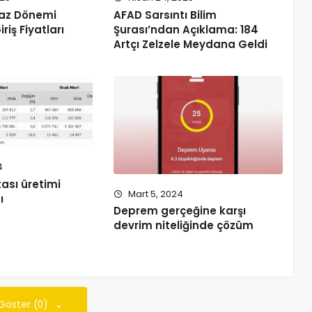
Yaz Dönemi
AFAD Sarsıntı Bilim
iriş Fiyatları
Şurası’ndan Açıklama: 184
Artçı Zelzele Meydana Geldi
4
ası üretimi
Mart 5, 2024
ı
Deprem gerçeğine karşı
devrim niteliğinde çözüm
 Göster (0)