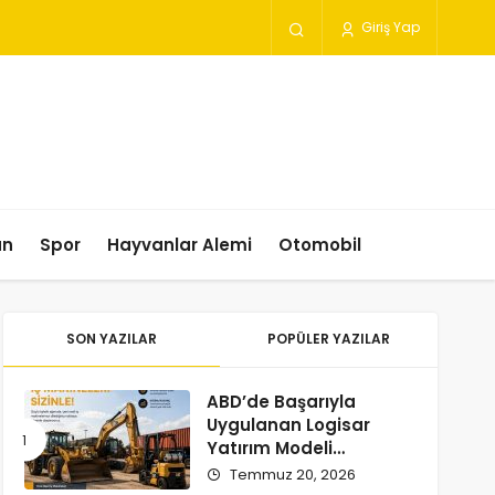
Giriş Yap
un
Spor
Hayvanlar Alemi
Otomobil
SON YAZILAR
POPÜLER YAZILAR
ABD’de Başarıyla
Uygulanan Logisar
Yatırım Modeli
Türkiye’ye Geliyor
Temmuz 20, 2026