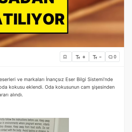
+
-
0
eserleri ve markaları İnançsız Eser Bilgi Sistemi’nde
u oda kokusu eklendi. Oda kokusunun cam şişesinden
arı alındı.