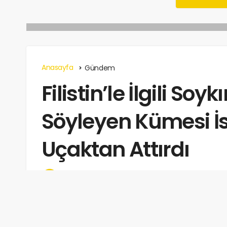
Anasayfa
Gündem
Filistin’le İlgili Soy
Söyleyen Kümesi İs
Uçaktan Attırdı
listebak
tarafından
Haziran 4, 2026
Okuma 