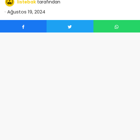
listebak
tarafından
Ağustos 19, 2024
0
Yıldırım Karapınar Gençlik Merkezi’nde düzenlenen