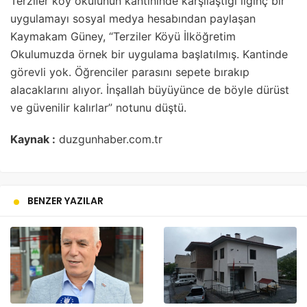
Terziler köy okulunun kantininde karşılaştığı ilginç bir
uygulamayı sosyal medya hesabından paylaşan
Kaymakam Güney, “Terziler Köyü İlköğretim
Okulumuzda örnek bir uygulama başlatılmış. Kantinde
görevli yok. Öğrenciler parasını sepete bırakıp
alacaklarını alıyor. İnşallah büyüyünce de böyle dürüst
ve güvenilir kalırlar” notunu düştü.
Kaynak :
duzgunhaber.com.tr
BENZER YAZILAR