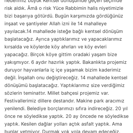
hedefimiz büyük Kentsel dönüşümde geçen seçimde
risk aldık. Âmâ o risk Yüce Rabbimin halis niyetimizle
bizi başarıya götürdü. Bugün karşımızda gördüğünüz
inşaat ve şantiyeler Allah izni ile 14 mahalleye
yayılacak.14 mahallede isteğe bağlı kentsel dönüşüm
başlatacağız. Ayrıca yaptıklarımız ve yapacaklarımız
kırsalda ve köylerde köy ahırları ve köy evleri
yapacağız. Birçok köye gittim oradaki yaşam bize
yakışmıyor. 6 aydır hazırlık yaptık. Bakanlıkta projemiz
duruyor hayvanlarla iç içe yaşamak bizim kaderimiz
değil. İnşallah onu değiştireceğiz. 14 mahallede kentsel
dönüşümü başlatacağız. Yaptıklarımız size verdiğimiz
sözlerin teminattır. Millet bahçesi projemiz var.
Festivallerimiz dillere destandır. Makine park aracımız
yenilendi. Belediye borçlarımızı sıfıra indireceğiz. 20 yıl
önce ne söyledikse yaptık. 20 ay öncede ne söyledikse
yaptık. Kesilen dağlar yolları açtık asfalt yaptık. Ama
bunlar yetmiyor. Durmak yok yola devam edeceğiz.