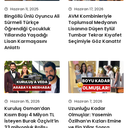
Haziran 11, 2025
Haziran 17, 2026
Bingöllü Ünlü Oyuncu Ali
AVM Kombinleriyle
Sürmeli Türkçe
Toplumsal Medyanın
Öğrendiği Çocukluk
Lisanına Düşen Eylül
Yıllarında Yaşadığı
Tumbar Tekrar Kıyafet
Lisan Karmaşasını
Seçimiyle Göz Kanattı!
Anlattı
Haziran 15, 2026
Haziran 7, 2026
Kuruluş Osman’dan
Uzunluğu Kadar
Kısım Başı 4 Milyon TL
Olmuşlar: Yasemin
İsteyen Burak Özçivit’in
Özilhan’ın Kızları Emine
33 milyonluk Rolls-
ve Ela Yıllar Sonra