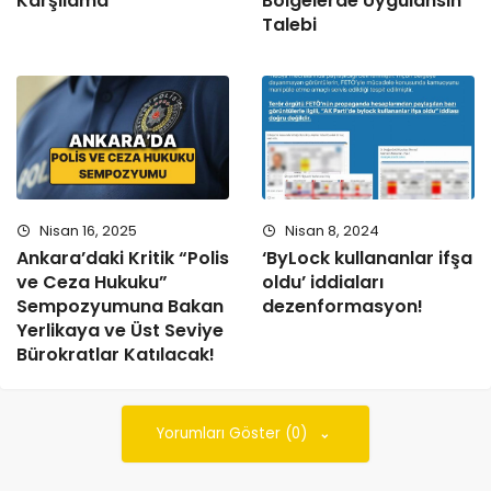
Karşılama
Bölgelerde Uygulansın”
Talebi
Nisan 16, 2025
Nisan 8, 2024
Ankara’daki Kritik “Polis
‘ByLock kullananlar ifşa
ve Ceza Hukuku”
oldu’ iddiaları
Sempozyumuna Bakan
dezenformasyon!
Yerlikaya ve Üst Seviye
Bürokratlar Katılacak!
Yorumları Göster (0)