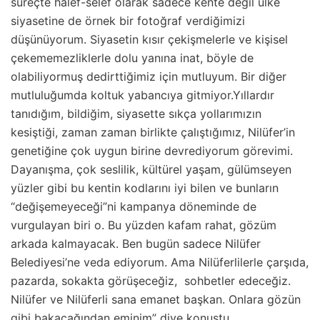
süreçte halef-selef olarak sadece kente değil ülke
siyasetine de örnek bir fotoğraf verdiğimizi
düşünüyorum. Siyasetin kısır çekişmelerle ve kişisel
çekememezliklerle dolu yanına inat, böyle de
olabiliyormuş dedirttiğimiz için mutluyum. Bir diğer
mutluluğumda koltuk yabancıya gitmiyor.Yıllardır
tanıdığım, bildiğim, siyasette sıkça yollarımızın
kesiştiği, zaman zaman birlikte çalıştığımız, Nilüfer’in
genetiğine çok uygun birine devrediyorum görevimi.
Dayanışma, çok seslilik, kültürel yaşam, gülümseyen
yüzler gibi bu kentin kodlarını iyi bilen ve bunların
“değişemeyeceği”ni kampanya döneminde de
vurgulayan biri o. Bu yüzden kafam rahat, gözüm
arkada kalmayacak. Ben bugün sadece Nilüfer
Belediyesi’ne veda ediyorum. Ama Nilüferlilerle çarşıda,
pazarda, sokakta görüşeceğiz, sohbetler edeceğiz.
Nilüfer ve Nilüferli sana emanet başkan. Onlara gözün
gibi bakacağından eminim” diye konuştu.