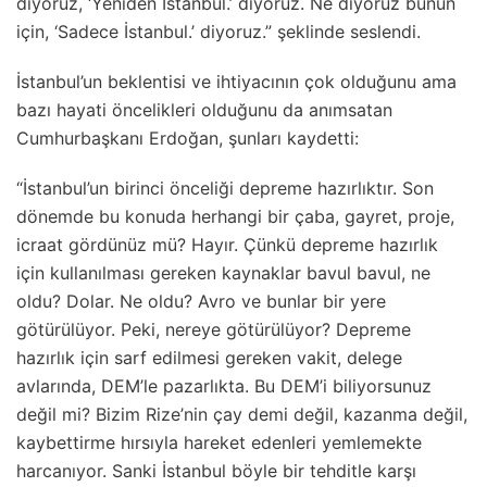
diyoruz, ‘Yeniden İstanbul.’ diyoruz. Ne diyoruz bunun
için, ‘Sadece İstanbul.’ diyoruz.” şeklinde seslendi.
İstanbul’un beklentisi ve ihtiyacının çok olduğunu ama
bazı hayati öncelikleri olduğunu da anımsatan
Cumhurbaşkanı Erdoğan, şunları kaydetti:
“İstanbul’un birinci önceliği depreme hazırlıktır. Son
dönemde bu konuda herhangi bir çaba, gayret, proje,
icraat gördünüz mü? Hayır. Çünkü depreme hazırlık
için kullanılması gereken kaynaklar bavul bavul, ne
oldu? Dolar. Ne oldu? Avro ve bunlar bir yere
götürülüyor. Peki, nereye götürülüyor? Depreme
hazırlık için sarf edilmesi gereken vakit, delege
avlarında, DEM’le pazarlıkta. Bu DEM’i biliyorsunuz
değil mi? Bizim Rize’nin çay demi değil, kazanma değil,
kaybettirme hırsıyla hareket edenleri yemlemekte
harcanıyor. Sanki İstanbul böyle bir tehditle karşı