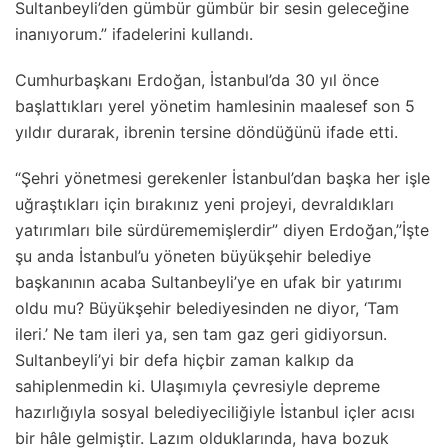
Sultanbeyli’den gümbür gümbür bir sesin geleceğine
inanıyorum.” ifadelerini kullandı.
Cumhurbaşkanı Erdoğan, İstanbul’da 30 yıl önce
başlattıkları yerel yönetim hamlesinin maalesef son 5
yıldır durarak, ibrenin tersine döndüğünü ifade etti.
“Şehri yönetmesi gerekenler İstanbul’dan başka her işle
uğraştıkları için bırakınız yeni projeyi, devraldıkları
yatırımları bile sürdürememişlerdir” diyen Erdoğan,”İşte
şu anda İstanbul’u yöneten büyükşehir belediye
başkanının acaba Sultanbeyli’ye en ufak bir yatırımı
oldu mu? Büyükşehir belediyesinden ne diyor, ‘Tam
ileri.’ Ne tam ileri ya, sen tam gaz geri gidiyorsun.
Sultanbeyli’yi bir defa hiçbir zaman kalkıp da
sahiplenmedin ki. Ulaşımıyla çevresiyle depreme
hazırlığıyla sosyal belediyeciliğiyle İstanbul içler acısı
bir hâle gelmiştir. Lazım olduklarında, hava bozuk