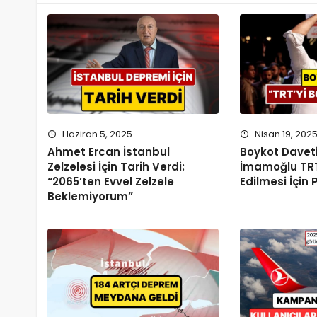
Haziran 5, 2025
Nisan 19, 202
Ahmet Ercan İstanbul
Boykot Davet
Zelzelesi İçin Tarih Verdi:
İmamoğlu TRT
“2065’ten Evvel Zelzele
Edilmesi İçin
Beklemiyorum”