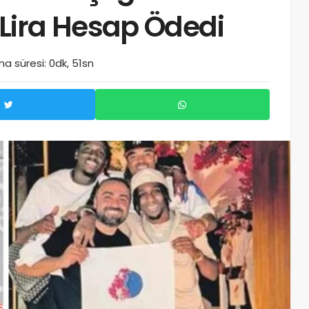
Lira Hesap Ödedi
a süresi: 0dk, 51sn