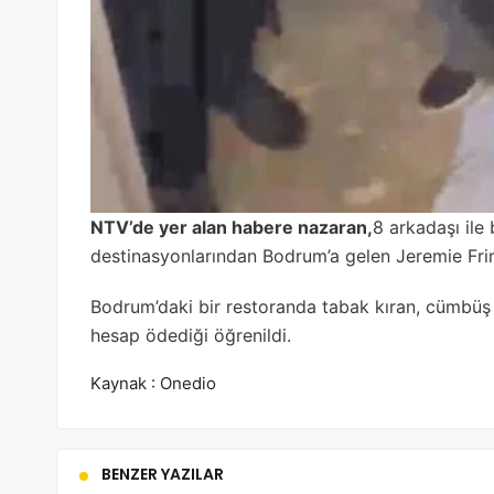
NTV’de yer alan habere nazaran,
8 arkadaşı ile b
destinasyonlarından Bodrum’a gelen Jeremie Fri
Bodrum’daki bir restoranda tabak kıran, cümbüş y
hesap ödediği öğrenildi.
Kaynak : Onedio
BENZER YAZILAR