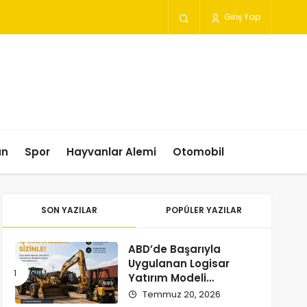
Giriş Yap
un
Spor
Hayvanlar Alemi
Otomobil
SON YAZILAR
POPÜLER YAZILAR
ABD’de Başarıyla
Uygulanan Logisar
Yatırım Modeli
Türkiye’ye Geliyor
Temmuz 20, 2026