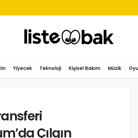
in
Yiyecek
Teknoloji
Kişisel Bakım
Müzik
Oy
ransferi
m’da Çılgın