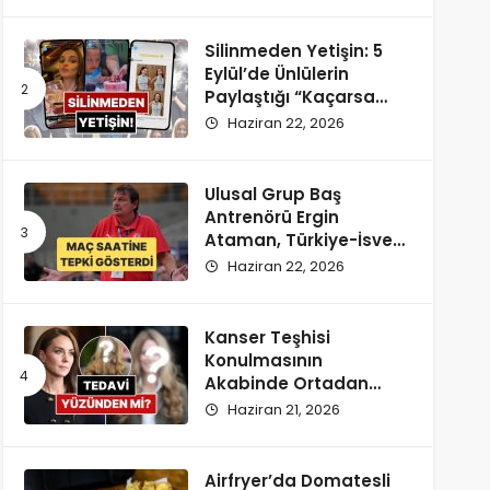
Silinmeden Yetişin: 5
Eylül’de Ünlülerin
Paylaştığı “Kaçarsa
Yazık Olur” Temalı
Haziran 22, 2026
Instagram Hikayeleri!
Ulusal Grup Baş
Antrenörü Ergin
Ataman, Türkiye-İsveç
Maçı Saatine
Haziran 22, 2026
Reaksiyon Gösterdi
Kanser Teşhisi
Konulmasının
Akabinde Ortadan
Kaybolan Kate
Haziran 21, 2026
Middleton’ın Yeni
Saçları Peruk Tezlerini
Doğurdu
Airfryer’da Domatesli