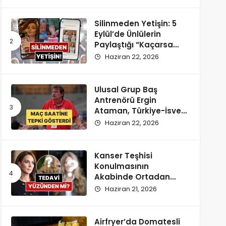
Silinmeden Yetişin: 5
Eylül’de Ünlülerin
Paylaştığı “Kaçarsa
Yazık Olur” Temalı
Haziran 22, 2026
Instagram Hikayeleri!
Ulusal Grup Baş
Antrenörü Ergin
Ataman, Türkiye-İsveç
Maçı Saatine
Haziran 22, 2026
Reaksiyon Gösterdi
Kanser Teşhisi
Konulmasının
Akabinde Ortadan
Kaybolan Kate
Haziran 21, 2026
Middleton’ın Yeni
Saçları Peruk Tezlerini
Doğurdu
Airfryer’da Domatesli