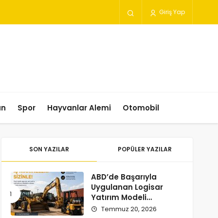
Giriş Yap
un
Spor
Hayvanlar Alemi
Otomobil
SON YAZILAR
POPÜLER YAZILAR
ABD’de Başarıyla
Uygulanan Logisar
Yatırım Modeli
Türkiye’ye Geliyor
Temmuz 20, 2026