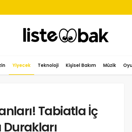
in
Yiyecek
Teknoloji
Kişisel Bakım
Müzik
Oy
anları! Tabiatla İç
ı Durakları