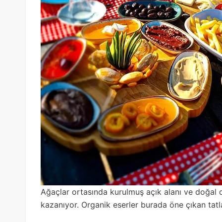
Ağaçlar ortasında kurulmuş açık alanı ve doğal 
kazanıyor. Organik eserler burada öne çıkan tatl