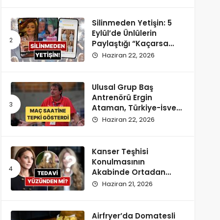
Silinmeden Yetişin: 5
Eylül’de Ünlülerin
Paylaştığı “Kaçarsa
Yazık Olur” Temalı
Haziran 22, 2026
Instagram Hikayeleri!
Ulusal Grup Baş
Antrenörü Ergin
Ataman, Türkiye-İsveç
Maçı Saatine
Haziran 22, 2026
Reaksiyon Gösterdi
Kanser Teşhisi
Konulmasının
Akabinde Ortadan
Kaybolan Kate
Haziran 21, 2026
Middleton’ın Yeni
Saçları Peruk Tezlerini
Doğurdu
Airfryer’da Domatesli