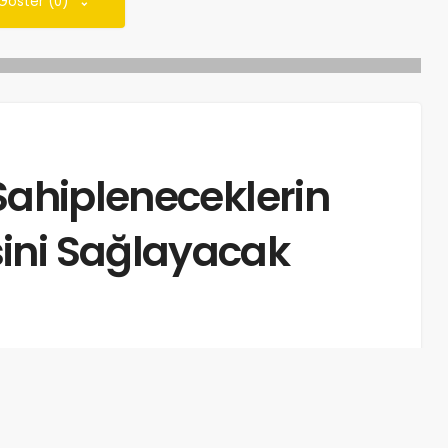
 Göster (0)
 Sahipleneceklerin
ini Sağlayacak
 süresi: 4dk, 43sn