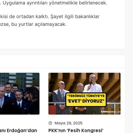
k. Uygulama ayrıntıları yönetmelikle belirlenecek.
si de ortadan kalktı. Şayet ilgili bakanlıklar
ezse, bu yurtlar açılamayacak.
4
Mayıs 29, 2025
nı Erdoğan’dan
PKK’nın ‘Fesih Kongresi’