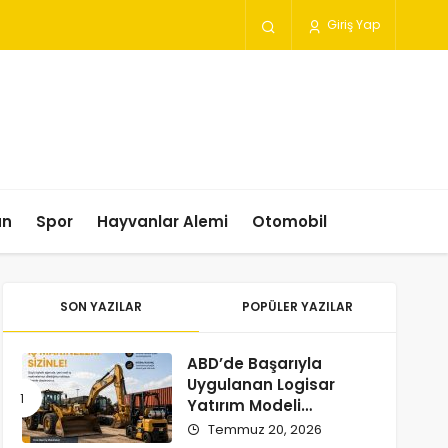
Giriş Yap
un
Spor
Hayvanlar Alemi
Otomobil
SON YAZILAR
POPÜLER YAZILAR
ABD’de Başarıyla
Uygulanan Logisar
Yatırım Modeli
Türkiye’ye Geliyor
Temmuz 20, 2026