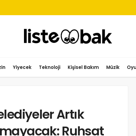
in
Yiyecek
Teknoloji
Kişisel Bakım
Müzik
Oy
lediyeler Artık
amayacak: Ruhsat