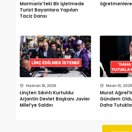
Marmaris’teki Bir İşletmede
öğretmenler
Turist Bayanlara Yapılan
Taciz Dansı
Haziran 18, 2026
Nisan 10, 202
Linçten Sıkıntı Kurtuldu:
Murat Ağırel’
Arjantin Devlet Başkanı Javier
Gündem Oldu: 
Milei’ye Saldırı
Daha Tutukla