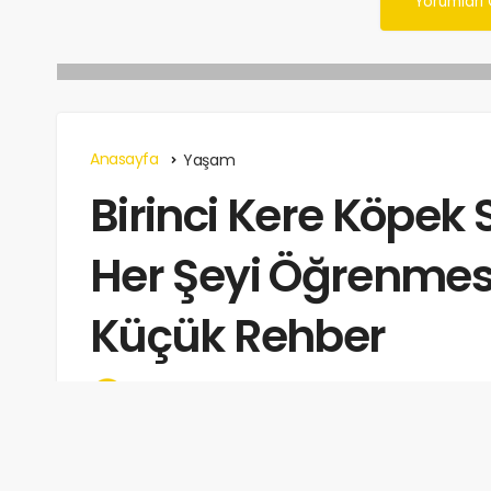
Yorumları
Anasayfa
Yaşam
Birinci Kere Köpek
Her Şeyi Öğrenmes
Küçük Rehber
listebak
tarafından
Haziran 21, 2025
Okuma