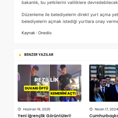
bakanlık, bu yetkilerini valiliklere devredebilece
Düzenleme ile belediyelerin direkt yurt açma yetki
belediyelerin açmak istediği yurtlara onay verm
Kaynak : Onedio
BENZER YAZILAR
Haziran 19, 2025
Nisan 17, 202
Yeni İğrençlik Görüntüleri!
Cumhurbaşka